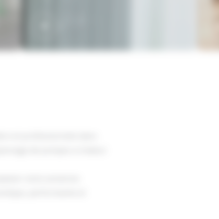
ers et professionnels dans
 dépannage de pompes à chaleur
mplacer votre ancienne
nomique, performante et