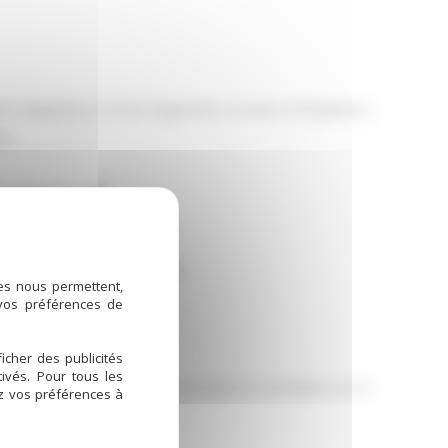
t adaptées à votre logement, à votre installation
s.
e fioul ou gaz
s ou plancher chauffant
t d’eau chaude sanitaire
ies nous permettent,
 vos préférences de
et conforme aux normes
apide
icher des publicités
ivés. Pour tous les
oix d’un système fiable, durable et rentable sur le
ez vos préférences à