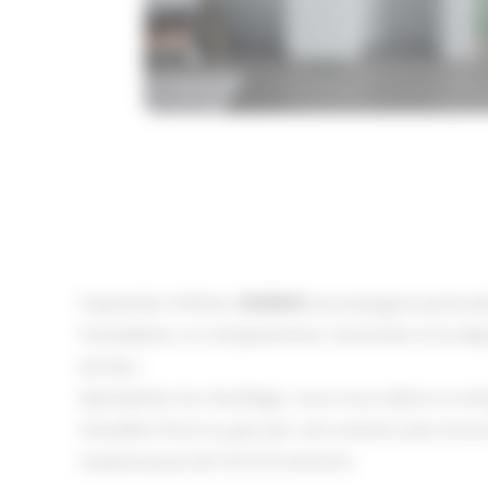
Implantée à Nîmes,
BOREAS
accompagne particuli
l’installation, le remplacement, l’entretien et le
air/eau.
Spécialistes du chauffage, nous vous aidons à re
chaudière fioul ou gaz par une solution plus éco
respectueuse de l’environnement.