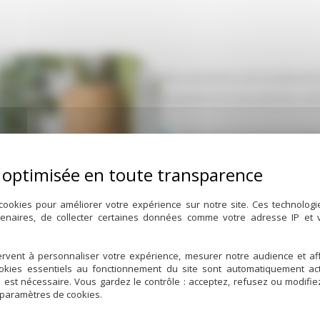
Nos solutions sont entièremen
existante et à vos besoins réel
Remplacement de chaudièr
Adaptation sur radiateur
Production de chauffage e
cookies pour améliorer votre expérience sur notre site. Ces technolog
tenaires, de collecter certaines données comme votre adresse IP et
Installation sur mesure 
Entretien et dépannage r
rvent à personnaliser votre expérience, mesurer notre audience et aff
ookies essentiels au fonctionnement du site sont automatiquement act
Avec BOREAS, vous faites le ch
d est nécessaire. Vous gardez le contrôle : acceptez, refusez ou modifi
 paramètres de cookies.
long terme.