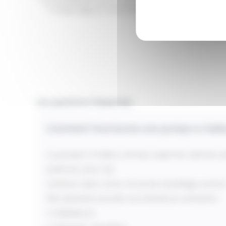
Les questions fréquentes
Comment fonctionne une pompe à chaleu
La pompe à chaleur air/eau capte les calories pr
extérieur pour les
restituer dans votre circuit de chauffage central
Elle alimente ensuite vos émetteurs existants :
✔ Radiateurs