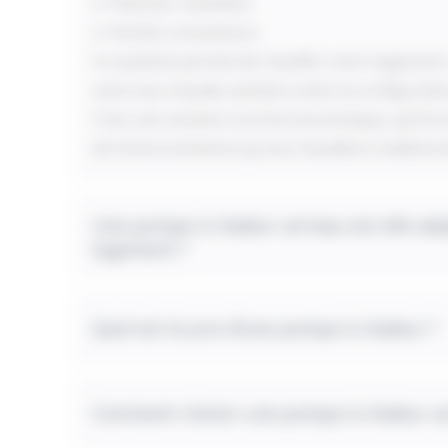
✔ Plancher chauffant
✔ Ventilo-convecteurs
Ce système permet de chauffer votre logement,
votre eau chaude sanitaire selon la configuratio
C’est une solution à la fois économique, perfo
de l’environnement qu’une chaudière traditionn
Une pompe à chaleur air/eau est-elle ad
logement ?
Quel est le prix d’une pompe à chaleur ?
Comment choisir une pompe à chaleur ai