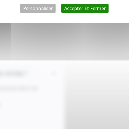
Personnaliser
Accepter Et Fermer
r air/eau ?
ésentes dans l’air
.