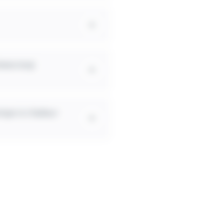
beaucoup
ompe à chaleur