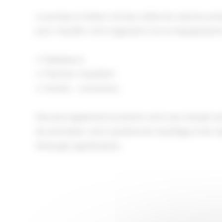
La pompe à chaleur air/eau utilise les calories pré
pour chauffer votre logement via vos équipements 
✔ Radiateurs
✔ Plancher chauffant
✔ Ventilo – convecteur
Elle peut également produire votre eau chaude san
de centraliser votre système de chauffage et de r
d’énergie significatives.