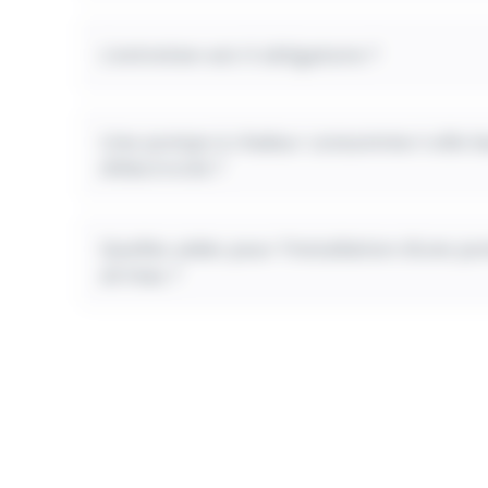
L’entretien est-il obligatoire ?
Une pompe à chaleur consomme-t-elle 
d’électricité ?
Quelles aides pour l’installation d’une p
air/eau ?