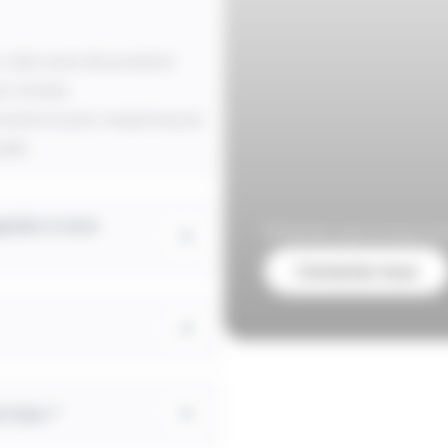
 mais aussi de produire
n choisie.
rmante et plus respectueuse
elle.
aptée à mon
N’hésitez pas à nous co
Contactez-nous
r/eau ?