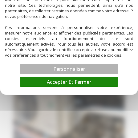
notre site. Ces technologies nous permettent, ainsi qu'à nos
partenaires, de collecter certaines données comme votre adresse IP
et vos préférences de navigation.
Nos dernières articles
Ces informations servent à personnaliser votre expérience,
mesurer notre audience et afficher des publicités pertinentes. Les
cookies essentiels au fonctionnement du site sont
automatiquement activés. Pour tous les autres, votre accord est
nécessaire. Vous gardez le contrôle : acceptez, refusez ou modifiez
vos préférences à tout moment via les paramètres de cookies.
Personnaliser
Accepter Et Fermer