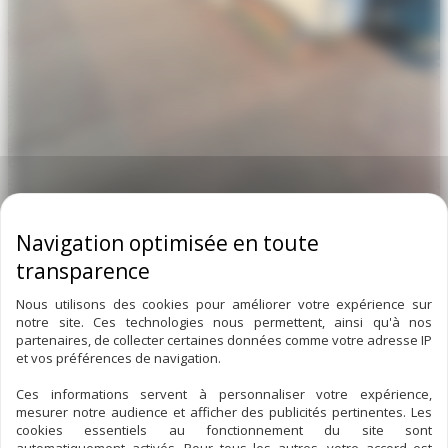
Installation d’un système de
climatisation cassette pour
Nous utilisons des cookies pour améliorer votre expérience sur
notre site. Ces technologies nous permettent, ainsi qu'à nos
le magasin Château d’Ax à
partenaires, de collecter certaines données comme votre adresse IP
et vos préférences de navigation.
Nîmes
Ces informations servent à personnaliser votre expérience,
mesurer notre audience et afficher des publicités pertinentes. Les
Boreas Climatisation, votre spécialiste en systèmes de
cookies essentiels au fonctionnement du site sont
climatisation basé à Nîmes, est fier d’annoncer l’installation réussie
automatiquement activés. Pour tous les autres, votre accord est