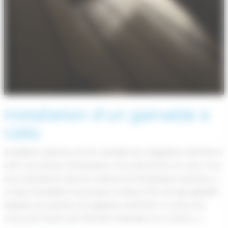
Installation d’un gainable à
Uzès
Installation Expertise de PAC Gainable avec Régulation AIRZONE à
Uzès Chez Boreas Climatisation, nous intervenons sur Uzès, nous
nous spécialisons dans les solutions de climatisation avancées, y
compris l’installation de pompes à chaleur (PAC) de type gainable
équipées de systèmes de régulation AIRZONE. Ce service est
conçu pour fournir une efficacité maximale et un confort […]