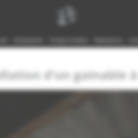
ueil
Climatisation
Pompe à chaleur
Réalisations
Con
llation d’un gainable 