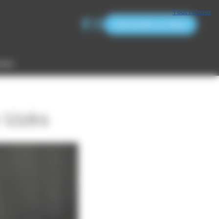
Tout refuser
Demandez un devis
tact
à Uzès