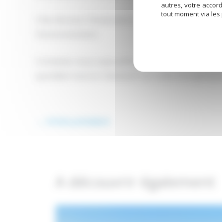
autres, votre accor
tout moment via les
Chez Boreas Climatisation près d’Uzès, nous nous 
l’environnement.
Contactez-nous aujourd’hui pour découvrir commen
quotidien tout en réduisant vos coûts énergétique
←
Article précédent
A découvrir également