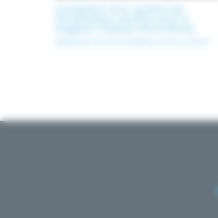
Installation d’un système de
climatisation cassette pour le
magasin Château d’Ax à Nîmes
Réalisations de votre installateur de clim à Nîmes