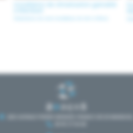
Installation de climatisation gainable
Po
à Manduel
M
Réalisations de votre installateur de clim à Nîmes
Réa
2BIS AVENUE PIERRE MENDÈS FRANCE 30129 MANDUE
06 95 37 04 40