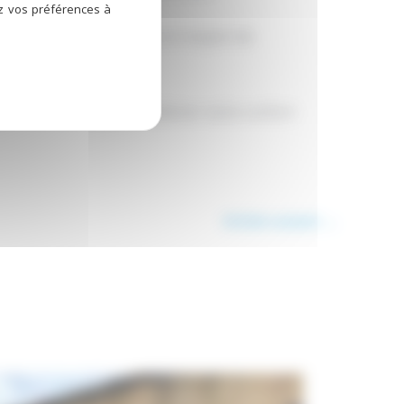
ez vos préférences à
ent technologie moderne et respect de
stème AIRZONE peut améliorer votre confort
Article suivant
→