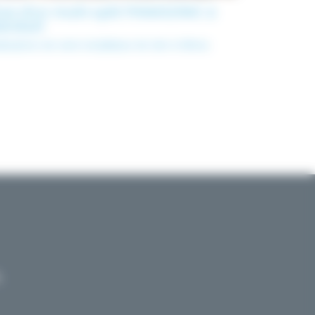
se d’un multi-split PANASONIC à
anduel
lisations de votre installateur de clim à Nîmes
L