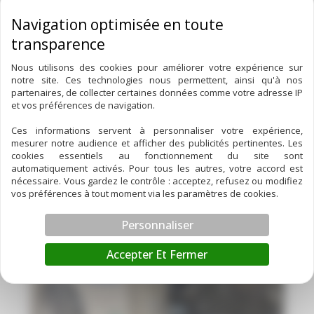
Ce que disent nos clients
Nous utilisons des cookies pour améliorer votre expérience sur
notre site. Ces technologies nous permettent, ainsi qu'à nos
partenaires, de collecter certaines données comme votre adresse IP
et vos préférences de navigation.
Nos dernières articles
Ces informations servent à personnaliser votre expérience,
mesurer notre audience et afficher des publicités pertinentes. Les
cookies essentiels au fonctionnement du site sont
automatiquement activés. Pour tous les autres, votre accord est
nécessaire. Vous gardez le contrôle : acceptez, refusez ou modifiez
vos préférences à tout moment via les paramètres de cookies.
Personnaliser
Accepter Et Fermer