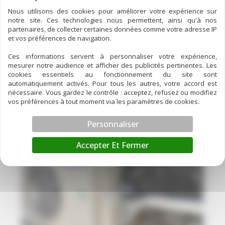
Nous utilisons des cookies pour améliorer votre expérience sur
notre site. Ces technologies nous permettent, ainsi qu'à nos
partenaires, de collecter certaines données comme votre adresse IP
et vos préférences de navigation.
Ces informations servent à personnaliser votre expérience,
Nos dernières articles
mesurer notre audience et afficher des publicités pertinentes. Les
cookies essentiels au fonctionnement du site sont
automatiquement activés. Pour tous les autres, votre accord est
nécessaire. Vous gardez le contrôle : acceptez, refusez ou modifiez
vos préférences à tout moment via les paramètres de cookies.
Personnaliser
Accepter Et Fermer